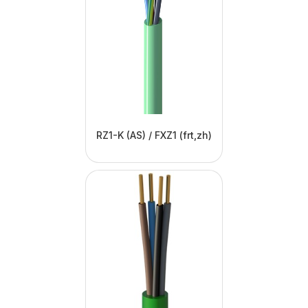
RZ1-K (AS) / FXZ1 (frt,zh)