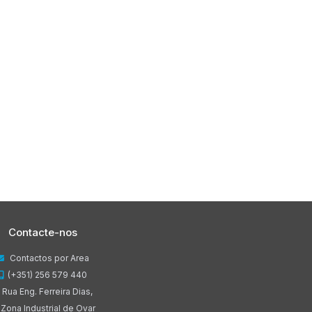
Contacte-nos
Contactos por Area
(+351) 256 579 440
Rua Eng. Ferreira Dias,
 Zona Industrial de Ovar